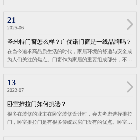
越性能，打造舒适居住环境在性能方面，圣米特115系列
府，作为城市中的高端住宅典范，其每一处细节都彰显着
窗的研发、生产与销售，每一环节都严格把控，确保产品
系统窗表现出色。保温性能达到8级，即使在寒冷的冬
不凡与精致。圣米特门窗携手碧桂园-御府吴总，共同打
品质的卓越与稳定。在佛山小塘三环中路41号，年年红门
21
季，也能有效保持室内温度，减少...
造了一处集大气、优雅与智能于一体的铝合金窗案例，再
窗的铝门窗生产基地，创新与工艺在此碰撞出璀璨火花，
2025-06
次展现了圣米特门窗在高端门窗领域的卓越实力。碧桂
为现代家庭带来安全、节能、美观的门窗解决方案。年年
园-御府吴总的家，每一处装修都透露着独特的大气与优
红门窗的产品阵容强大，涵盖各类门窗及阳光房，无论是
圣米特门窗怎么样？广优诺门窗是一线品牌吗？
雅，而窗户的选择更是点睛之笔。圣米特门窗为其量身定
追求精致生活的都市家庭，还是崇尚优雅格调的别墅业
在当今追求高品质生活的时代，家居环境的舒适与安全成
制了125系列断桥窗纱一体平开窗，这款窗型不仅完美契
主，都能在这里找到契合需求的理想之选。品牌深知每位
为人们关注的焦点。门窗作为家居的重要组成部分，不仅
合了碧桂园-御府的高端定位，更将家的风格与主人的品
客户对家的独特憧憬，因此致力于提供个性化门窗解决方
承担着遮风挡雨、隔热隔音的基础功能，更直接影响着家
味展现得淋漓尽致。125系列断桥窗纱一体平开窗，以其
案，用一扇扇精心打造的门窗，为空间注入专属魅力，让
居的整体美观与居住体验。面对市场上琳琅满目的门窗品
精湛的工艺和卓越的性能，成为了吴总家中的一道亮丽风
13
家的温馨与个性完美融合。佛山粤红智能门窗...
牌，消费者往往难以抉择。今天，就让我们一同深入了解
景线。断桥设计有效隔绝了外界的冷热空气，提升了家居
2022-07
广优诺门窗，看看它究竟怎么样，又是否是一线品牌。广
的保温隔热性能，让家人在四季变换中都能享受到舒适的
优诺门窗怎么样在门窗领域，广优诺门窗展现出诸多令人
居住环境。窗纱一体的设计，既保证了通风换气，又有效
卧室推拉门如何挑选？
瞩目的优势，是打造高品质家居的理想之选。广优诺拥有
防止蚊虫侵扰，让家居生活更加便捷与安心。在光效的巧
很多在装修的业主在卧室装修设计时，会去考虑选择推拉
一支由专业产品设计专家和造门技师组成的精英团队，他
妙渲染下，这款窗户与室内的配色相得益彰，整个空间因
门，卧室推拉门是有很多传统式房门没有的优点。卧室推
们经验丰富、创意卓越，为产品注入活力与灵魂。同时，
此充满了韵味与格调。无论是清晨的第一缕阳光，还是夜
拉门省去了很多传统式房门因打开方式需要而占据的空
配备先进生产设备和自动生产流水线，对每一件产品严格
晚的点点星光，都能透过这扇窗，为家增添一份悠闲的生
间。同时，卧室推拉门在静音效果上做的很不错。卧室选