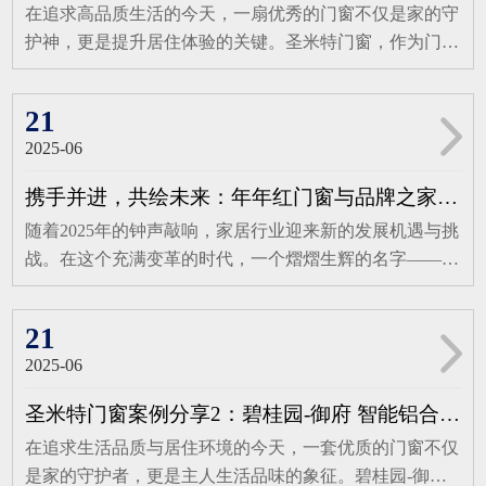
在追求高品质生活的今天，一扇优秀的门窗不仅是家的守
护神，更是提升居住体验的关键。圣米特门窗，作为门窗
行业的佼佼者，匠心推出优诺115系列-6腔体结构恒温系
统窗，以卓越的产品优势与性能，重新定义了高端居住的
21
新标准。匠心选材，品质卓越圣米特115系列系统窗采用
2025-06
国标A00铝锭6063-T5材质，其高强度与优异的抗腐蚀性，
确保了门窗的稳固与耐用。表面处理选用嘉多彩粉末，经
携手并进，共绘未来：年年红门窗与品牌之家战略合作开启新篇章
过特殊工艺处理，能够耐候十年不褪色，保持门窗的持久
随着2025年的钟声敲响，家居行业迎来新的发展机遇与挑
美观。隔热条则选用国标PA66多腔体隔热条，不仅有效
战。在这个充满变革的时代，一个熠熠生辉的名字——年
隔绝室内外温差，更提升了门窗的整体稳固性。精密设
年红门窗，携手品牌之家，共同宣布达成战略合作。这一
计，细节之处见真章整框封闭六腔体设计，搭配连体压
合作不仅标志着双方将在品牌推广、市场拓展、客户服务
线，使得优诺115系列系统窗的结构稳如泰山，排水更顺
21
等多个领域展开深度合作，更预示着年年红门窗将在新的
畅。主框规格达到115mmX30mm，窗框齐平，标配斜边压
2025-06
征程上，以更加坚定的步伐，绘制品牌发展的新蓝图。年
线，同时提供方压线作为可选配置，既简洁又美观，满足
年红门窗，自1999年品牌诞生以来，便以其卓越的品质和
不同家居风格的搭配需求。外色提供咖啡、灰色两种选
圣米特门窗案例分享2：碧桂园-御府 智能铝合金窗典范之作
精湛的设计，赢得了市场的广泛赞誉。历经26年的砥砺深
择，内色则更为丰富，包括咖啡、黑晶石、灰色、钻石
在追求生活品质与居住环境的今天，一套优质的门窗不仅
耕，年年红门窗已从一颗行业新星，成长为引领潮流的领
黑、氟碳灰、珐琅白，满足业主对个性化色彩的追求。卓
是家的守护者，更是主人生活品味的象征。碧桂园-御
军者。其精准定位中高端市场，专注于钛镁铝合金智能门