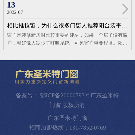
检测，确保专业品质。从产品细节来看，广优诺门窗在多
13
活姿态和浪漫的格调。这样的设计，不仅彰显了主人的
择推拉门应该考虑什么？1、门框和门板目前，市场上滑
方面表现出色。门窗型材采用国标A00铝锭6063 - T5型
独...
2022-07
动门使用的边框材料有碳钢材料、铝镁铝钛合金材料等，
材，这是优质的航空级原生铝材，强度和硬度高，长期使
其中铝钛合金材料最为坚固耐用；其次要看门板厚度，推
用不变形、不老化，整框封闭四腔体设计，进一步增强稳
相比推拉窗，为什么很多门窗人推荐阳台装平开窗？
拉门用的木板，最好选择10mm或12mm厚的板材，这样使
定性和密封性。密封胶条标配窗府胶条三道密封，具有优
窗户是装修新房时比较重要的建材，如果一个房子没有窗
用起来才稳定、耐用；厚度小于8mm，会显得单薄、轻
异柔韧性、耐氧化、耐腐蚀能力，耐候十年不褪色，三道
户，就好像人缺少了呼吸系统，可见窗户重要程度。阳台
飘；6mm以下厚的门板极易变形，难以达到正常使用的要
密封设计实现全包围密封效果。隔热条采用国标PA66多
窗户的选择要十分谨慎，那么我们选择窗户时，应该选择
求。2、滑轮滑动门是否能够长期使用，关键在于滑轮的
腔体隔热条，有效阻断热量流失；五金配件甄选全球优质
什么样的呢？这就需要我们知道不同的窗户各有什么特
质量。滑动门通常会做到2.4米以上的高度，门扇较宽，
供应商，确保耐用性和稳定性，提升门窗密...
点。下面我们以平开窗和推拉窗为例。一、平开窗平开窗
本身自重很大，如果底轮的承重力不够，会大大影响使用
把铰链安排在一侧与窗框相连，分为内开、外开、单扇、
寿命。目前，市场上滑轮的材质有塑料滑轮、金属滑轮和
双扇的。其特点是：1、安全性：在内部，平开窗的四周
尼龙、玻璃纤维滑轮4种3、轨道滑动门的魅力在与滑动，
设置了很多不起眼的配件，就是这些小零件的组合，使得
因此滑动门的五金配件很重要，这主要体现在滑轮系统及
备案号： 鄂ICP备20000793号广东圣米特
它的防盗功能和安全性很好，关闭的时候四周都是固定在
轨道的设计、制造，更重要的是二者的完美结合。好的轨
门窗 版权所有
窗框上。2、简便性：平开窗操作起来十分简单，窗户室
道在强度设计和与滑轮接触面的光滑程度上比较好。目前
内外可以随意转换，清洗时也很方便。3、通风性：平开
滑动门的轨道有冷轧钢轨道和铝合金轨道两种。4、密封
广东圣米特门窗
窗能够保证室内空气得到最大的流通，保证空气对流的同
性为了保证两门错开合拢，所有的滑动门产品...
招商加盟热线：131-7852-0769
时也能有效阻止雨水的进入。4、密封保温性：窗户周围