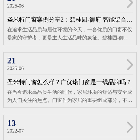
畅。主框规格达到115mmX30mm，窗框齐平，标配斜边压
2025-06
征程上，以更加坚定的步伐，绘制品牌发展的新蓝图。年
线，同时提供方压线作为可选配置，既简洁又美观，满足
年红门窗，自1999年品牌诞生以来，便以其卓越的品质和
不同家居风格的搭配需求。外色提供咖啡、灰色两种选
圣米特门窗案例分享2：碧桂园-御府 智能铝合金窗典范之作
精湛的设计，赢得了市场的广泛赞誉。历经26年的砥砺深
择，内色则更为丰富，包括咖啡、黑晶石、灰色、钻石
在追求生活品质与居住环境的今天，一套优质的门窗不仅
耕，年年红门窗已从一颗行业新星，成长为引领潮流的领
黑、氟碳灰、珐琅白，满足业主对个性化色彩的追求。卓
是家的守护者，更是主人生活品味的象征。碧桂园-御
军者。其精准定位中高端市场，专注于钛镁铝合金智能门
越性能，打造舒适居住环境在性能方面，圣米特115系列
府，作为城市中的高端住宅典范，其每一处细节都彰显着
窗的研发、生产与销售，每一环节都严格把控，确保产品
系统窗表现出色。保温性能达到8级，即使在寒冷的冬
不凡与精致。圣米特门窗携手碧桂园-御府吴总，共同打
品质的卓越与稳定。在佛山小塘三环中路41号，年年红门
21
季，也能有效保持室内温度，减少...
造了一处集大气、优雅与智能于一体的铝合金窗案例，再
窗的铝门窗生产基地，创新与工艺在此碰撞出璀璨火花，
2025-06
次展现了圣米特门窗在高端门窗领域的卓越实力。碧桂
为现代家庭带来安全、节能、美观的门窗解决方案。年年
园-御府吴总的家，每一处装修都透露着独特的大气与优
红门窗的产品阵容强大，涵盖各类门窗及阳光房，无论是
圣米特门窗怎么样？广优诺门窗是一线品牌吗？
雅，而窗户的选择更是点睛之笔。圣米特门窗为其量身定
追求精致生活的都市家庭，还是崇尚优雅格调的别墅业
在当今追求高品质生活的时代，家居环境的舒适与安全成
制了125系列断桥窗纱一体平开窗，这款窗型不仅完美契
主，都能在这里找到契合需求的理想之选。品牌深知每位
为人们关注的焦点。门窗作为家居的重要组成部分，不仅
合了碧桂园-御府的高端定位，更将家的风格与主人的品
客户对家的独特憧憬，因此致力于提供个性化门窗解决方
承担着遮风挡雨、隔热隔音的基础功能，更直接影响着家
味展现得淋漓尽致。125系列断桥窗纱一体平开窗，以其
案，用一扇扇精心打造的门窗，为空间注入专属魅力，让
居的整体美观与居住体验。面对市场上琳琅满目的门窗品
精湛的工艺和卓越的性能，成为了吴总家中的一道亮丽风
13
家的温馨与个性完美融合。佛山粤红智能门窗...
牌，消费者往往难以抉择。今天，就让我们一同深入了解
景线。断桥设计有效隔绝了外界的冷热空气，提升了家居
2022-07
广优诺门窗，看看它究竟怎么样，又是否是一线品牌。广
的保温隔热性能，让家人在四季变换中都能享受到舒适的