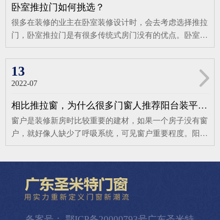
优诺门窗怎么样在门窗领域，广优诺门窗展现出诸多令人
居住环境。窗纱一体的设计，既保证了通风换气，又有效
卧室推拉门如何挑选？
瞩目的优势，是打造高品质家居的理想之选。广优诺拥有
防止蚊虫侵扰，让家居生活更加便捷与安心。在光效的巧
很多在装修的业主在卧室装修设计时，会去考虑选择推拉
一支由专业产品设计专家和造门技师组成的精英团队，他
妙渲染下，这款窗户与室内的配色相得益彰，整个空间因
门，卧室推拉门是有很多传统式房门没有的优点。卧室推
们经验丰富、创意卓越，为产品注入活力与灵魂。同时，
此充满了韵味与格调。无论是清晨的第一缕阳光，还是夜
拉门省去了很多传统式房门因打开方式需要而占据的空
配备先进生产设备和自动生产流水线，对每一件产品严格
晚的点点星光，都能透过这扇窗，为家增添一份悠闲的生
间。同时，卧室推拉门在静音效果上做的很不错。卧室选
检测，确保专业品质。从产品细节来看，广优诺门窗在多
13
活姿态和浪漫的格调。这样的设计，不仅彰显了主人的
择推拉门应该考虑什么？1、门框和门板目前，市场上滑
方面表现出色。门窗型材采用国标A00铝锭6063 - T5型
独...
2022-07
动门使用的边框材料有碳钢材料、铝镁铝钛合金材料等，
材，这是优质的航空级原生铝材，强度和硬度高，长期使
其中铝钛合金材料最为坚固耐用；其次要看门板厚度，推
用不变形、不老化，整框封闭四腔体设计，进一步增强稳
相比推拉窗，为什么很多门窗人推荐阳台装平开窗？
拉门用的木板，最好选择10mm或12mm厚的板材，这样使
定性和密封性。密封胶条标配窗府胶条三道密封，具有优
窗户是装修新房时比较重要的建材，如果一个房子没有窗
用起来才稳定、耐用；厚度小于8mm，会显得单薄、轻
异柔韧性、耐氧化、耐腐蚀能力，耐候十年不褪色，三道
户，就好像人缺少了呼吸系统，可见窗户重要程度。阳台
飘；6mm以下厚的门板极易变形，难以达到正常使用的要
密封设计实现全包围密封效果。隔热条采用国标PA66多
窗户的选择要十分谨慎，那么我们选择窗户时，应该选择
求。2、滑轮滑动门是否能够长期使用，关键在于滑轮的
腔体隔热条，有效阻断热量流失；五金配件甄选全球优质
什么样的呢？这就需要我们知道不同的窗户各有什么特
质量。滑动门通常会做到2.4米以上的高度，门扇较宽，
供应商，确保耐用性和稳定性，提升门窗密...
点。下面我们以平开窗和推拉窗为例。一、平开窗平开窗
本身自重很大，如果底轮的承重力不够，会大大影响使用
把铰链安排在一侧与窗框相连，分为内开、外开、单扇、
寿命。目前，市场上滑轮的材质有塑料滑轮、金属滑轮和
双扇的。其特点是：1、安全性：在内部，平开窗的四周
尼龙、玻璃纤维滑轮4种3、轨道滑动门的魅力在与滑动，
设置了很多不起眼的配件，就是这些小零件的组合，使得
因此滑动门的五金配件很重要，这主要体现在滑轮系统及
备案号： 鄂ICP备20000793号广东圣米特