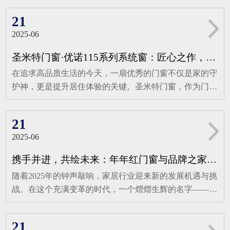
21
2025-06
圣米特门窗·优诺115系列系统窗：匠心之作，定义高端居住新标准
在追求高品质生活的今天，一扇优秀的门窗不仅是家的守
护神，更是提升居住体验的关键。圣米特门窗，作为门窗
行业的佼佼者，匠心推出优诺115系列-6腔体结构恒温系
统窗，以卓越的产品优势与性能，重新定义了高端居住的
21
新标准。匠心选材，品质卓越圣米特115系列系统窗采用
2025-06
国标A00铝锭6063-T5材质，其高强度与优异的抗腐蚀性，
确保了门窗的稳固与耐用。表面处理选用嘉多彩粉末，经
携手并进，共绘未来：年年红门窗与品牌之家战略合作开启新篇章
过特殊工艺处理，能够耐候十年不褪色，保持门窗的持久
随着2025年的钟声敲响，家居行业迎来新的发展机遇与挑
美观。隔热条则选用国标PA66多腔体隔热条，不仅有效
战。在这个充满变革的时代，一个熠熠生辉的名字——年
隔绝室内外温差，更提升了门窗的整体稳固性。精密设
年红门窗，携手品牌之家，共同宣布达成战略合作。这一
计，细节之处见真章整框封闭六腔体设计，搭配连体压
合作不仅标志着双方将在品牌推广、市场拓展、客户服务
线，使得优诺115系列系统窗的结构稳如泰山，排水更顺
21
等多个领域展开深度合作，更预示着年年红门窗将在新的