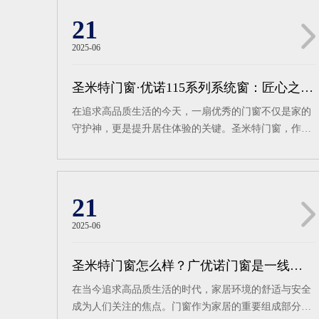
21
2025-06
圣米特门窗·优诺115系列系统窗：匠心之作，定义高端居住新标准
在追求高品质生活的今天，一扇优秀的门窗不仅是家的
守护神，更是提升居住体验的关键。圣米特门窗，作为
门窗行业的佼佼者，匠心推出优诺115系列-6腔体结构恒
温系统窗，以卓越的产品优势与性能，重新定义了高端
居住的新标准。匠心选材，品质卓越圣米特115系列系
统窗采用国标A00铝锭6063-T5材质，其高强度与优异的
21
抗腐蚀性，确保了门窗的稳固与耐用。表面处理选用嘉
2025-06
多彩粉末，经过特殊工艺处理，能够耐候十年不褪色，
保持门窗的持久美观。隔热条则选用国标PA66多腔体隔
圣米特门窗怎么样？广优诺门窗是一线品牌吗？
热条，不仅有效隔绝室内外温差，更提升了门窗的整体
稳固性。精密设计，细节之处见真章整框封闭六腔体设
在当今追求高品质生活的时代，家居环境的舒适与安全
计，搭配连体压线，使得优诺115系列系统窗的结构稳
成为人们关注的焦点。门窗作为家居的重要组成部分，
如泰山，排水更顺畅。主框规格达到115mmX30mm，窗