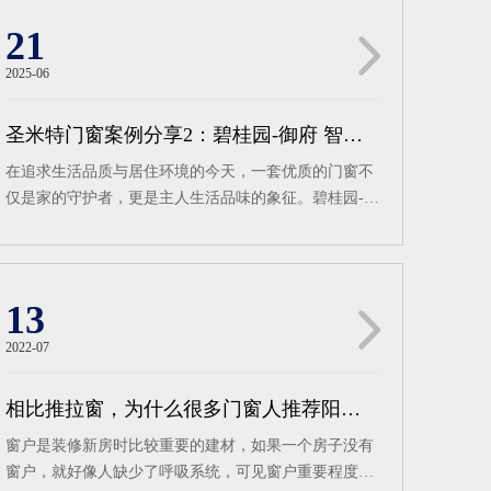
21
2025-06
圣米特门窗案例分享2：碧桂园-御府 智能铝合金窗典范之作
在追求生活品质与居住环境的今天，一套优质的门窗不
仅是家的守护者，更是主人生活品味的象征。碧桂园-御
府，作为城市中的高端住宅典范，其每一处细节都彰显
着不凡与精致。圣米特门窗携手碧桂园-御府吴总，共同
打造了一处集大气、优雅与智能于一体的铝合金窗案
例，再次展现了圣米特门窗在高端门窗领域的卓越实
13
力。碧桂园-御府吴总的家，每一处装修都透露着独特的
2022-07
大气与优雅，而窗户的选择更是点睛之笔。圣米特门窗
为其量身定制了125系列断桥窗纱一体平开窗，这款窗
相比推拉窗，为什么很多门窗人推荐阳台装平开窗？
型不仅完美契合了碧桂园-御府的高端定位，更将家的风
格与主人的品味展现得淋漓尽致。125系列断桥窗纱一
窗户是装修新房时比较重要的建材，如果一个房子没有
体平开窗，以其精湛的工艺和卓越的性能，成为了吴总
窗户，就好像人缺少了呼吸系统，可见窗户重要程度。
家中的一道亮丽风景线。断桥设计有效隔绝了外界的冷