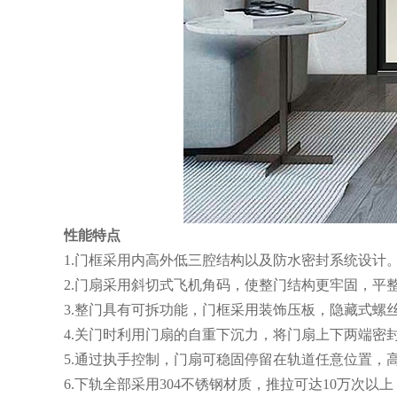
性能特点
1.门框采用内高外低三腔结构以及防水密封系统设计
2.门扇采用斜切式飞机角码，使整门结构更牢固，平
3.整门具有可拆功能，门框采用装饰压板，隐藏式螺
4.关门时利用门扇的自重下沉力，将门扇上下两端密
5.通过执手控制，门扇可稳固停留在轨道任意位置，
6.下轨全部采用304不锈钢材质，推拉可达10万次以