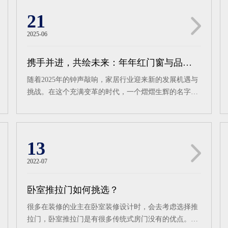
21
2025-06
携手并进，共绘未来：年年红门窗与品牌之家战略合作开启新篇章
随着2025年的钟声敲响，家居行业迎来新的发展机遇与
挑战。在这个充满变革的时代，一个熠熠生辉的名字
——年年红门窗，携手品牌之家，共同宣布达成战略合
作。这一合作不仅标志着双方将在品牌推广、市场拓
展、客户服务等多个领域展开深度合作，更预示着年年
红门窗将在新的征程上，以更加坚定的步伐，绘制品牌
13
发展的新蓝图。年年红门窗，自1999年品牌诞生以来，
2022-07
便以其卓越的品质和精湛的设计，赢得了市场的广泛赞
誉。历经26年的砥砺深耕，年年红门窗已从一颗行业新
卧室推拉门如何挑选？
星，成长为引领潮流的领军者。其精准定位中高端市
场，专注于钛镁铝合金智能门窗的研发、生产与销售，
很多在装修的业主在卧室装修设计时，会去考虑选择推
每一环节都严格把控，确保产品品质的卓越与稳定。在
拉门，卧室推拉门是有很多传统式房门没有的优点。卧
佛山小塘三环中路41号，年年红门窗的铝门窗生产基